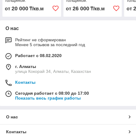
толщиной.
толщиной.
тол
20 000
26 000
от
₸/кв.м
от
₸/кв.м
от
О нас
Рейтинг не сформирован
Менее 5 отзывов за последний год
Работает с 08.02.2020
г. Алматы
улица Кокорай 34, Алматы, Казахстан
Контакты
Сегодня работает с 08:00 до 17:00
Показать весь график работы
О нас
Контакты