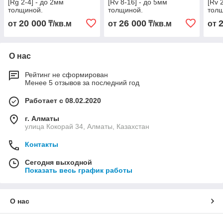
[Rg 2-4] - до 2мм
[Rv 8-16] - до 5мм
[Rv 
толщиной.
толщиной.
тол
20 000
26 000
от
₸/кв.м
от
₸/кв.м
от
О нас
Рейтинг не сформирован
Менее 5 отзывов за последний год
Работает с 08.02.2020
г. Алматы
улица Кокорай 34, Алматы, Казахстан
Контакты
Сегодня выходной
Показать весь график работы
О нас