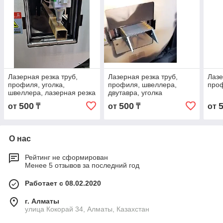
Лазерная резка труб,
Лазерная резка труб,
Лазе
профиля, уголка,
профиля, швеллера,
про
швеллера, лазерная резка
двутавра, уголка
на труборезе с ЧПУ
500
500
от
₸
от
₸
от
О нас
Рейтинг не сформирован
Менее 5 отзывов за последний год
Работает с 08.02.2020
г. Алматы
улица Кокорай 34, Алматы, Казахстан